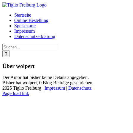
Zum
Inhalt
Startseite
springen
Online-Bestellung
Speisekarte
Impressum
Datenschutzerklärung
Suche
nach:
Über
wolpert
Der Autor hat bisher keine Details angegeben.
Bisher hat wolpert, 0 Blog Beiträge geschrieben.
2025 Tiglio Freiburg |
Impressum
|
Datenschutz
Instagram
Page load link
Nach
oben